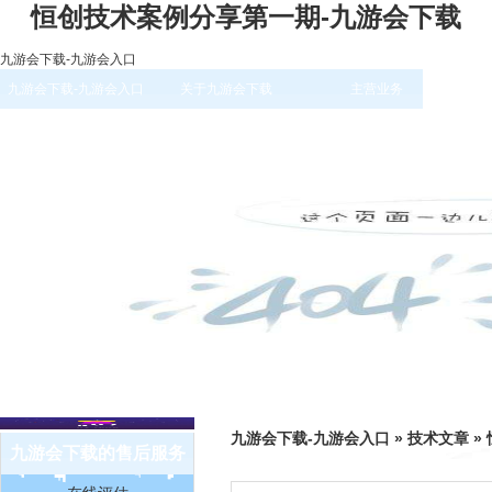
恒创技术案例分享第一期-九游会下载
九游会下载-九游会入口
九游会下载-九游会入口
关于九游会下载
主营业务
九游会下载-九游会入口
»
技术文章
»
九游会下载的售后服务