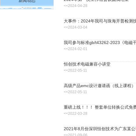
新闻动态
<<2024-04-28
大事件：2024年我司与珠海开普检测
<<2024-03-04
我司参与标准gb/t43262-2023《
<<2024-02-01
恒创技术电磁兼容小讲堂
<<2022-05-11
高级产品emc设计邀请函（线上课程）
<<2022-05-11
重磅上线！！！ 整套单位转换公式免
<<2022-03-28
2021年8月份深圳恒创技术为广东某公
<<2021-09-06