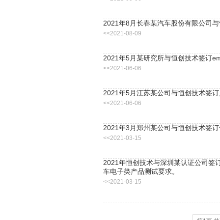
2021年8月长春某汽车股份有限公司
<<2021-08-09
2021年5月某研究所与恒创技术签订e
<<2021-06-06
2021年5月江苏某公司与恒创技术签订
<<2021-06-06
2021年3月郑州某公司与恒创技术签
<<2021-03-15
2021年恒创技术与深圳某认证公司
车电子类产品测试要求。
<<2021-03-15