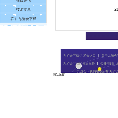
在线评估
2
技术文章
联系九游会下载
九游会下载-九游会入口
关于九游会
九游会下载的售后服务
公开培训计
九游会下载的版权所有 九游会入
网站地图