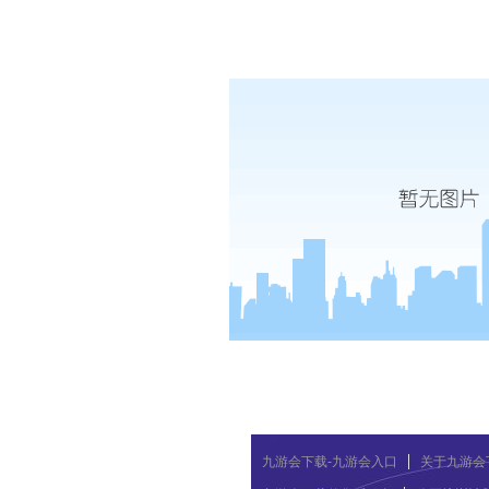
九游会下载-九游会入口
关于九游会