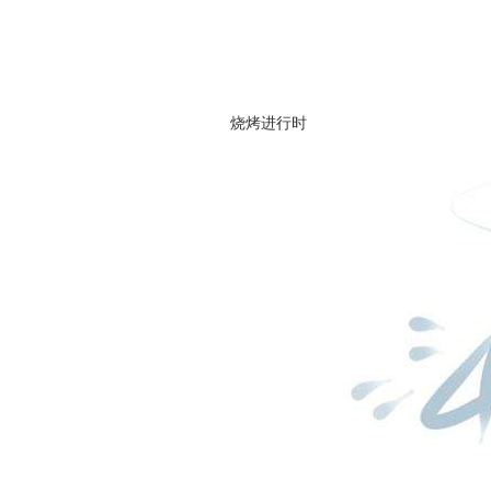
烧烤进行时