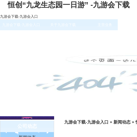
恒创“九龙生态园一日游” -九游会下载
九游会下载-九游会入口
九游会下载-九游会入口
关于九游会下载
主营业务
九游会下载-九游会入口
»
新闻动态
»
公司动态