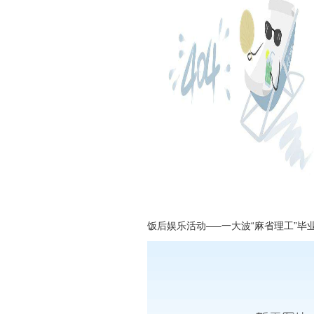
饭后娱乐活动—–一大波“麻省理工”毕