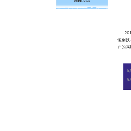
新闻动态
201
恒创技
户的高
九
九