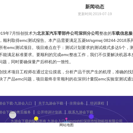
新闻动态
更新时间:2019-07-19
9年7月恒创技术为
北京某汽车零部件公司深圳分公司
整改的
车载信息服
，顺利取得emc测试报告。本产品需要满足五菱bt/sgmwj 08244-20
所有emc测试项目。项目难点在于：测试计划要求的测试模式多达5个，
不能满足标准要求。要顺利的完成emc整改工作，我们不仅要解决机器本
c问题，同时要确保量产后样机的一致性。
术项目工程师在通过定位摸底，分析产品干扰产生的机理，准确的找
决了产品emc问题，项目最终非常顺利的在深圳计量院emc实验室测试通
游会下载-九游会入口
关于九游会下载
主营业务
培训课程
游会下载的售后服务
公开培训计划表
联系九游会下载
九游会下载的版权所有 九游会入口 copyright©深圳市恒创科技有限公司
网站地图