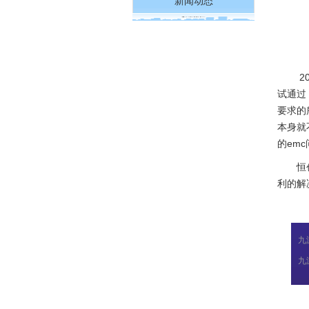
新闻动态
201
试通过
要求的
本身就
的em
恒创技
利的解
九
九