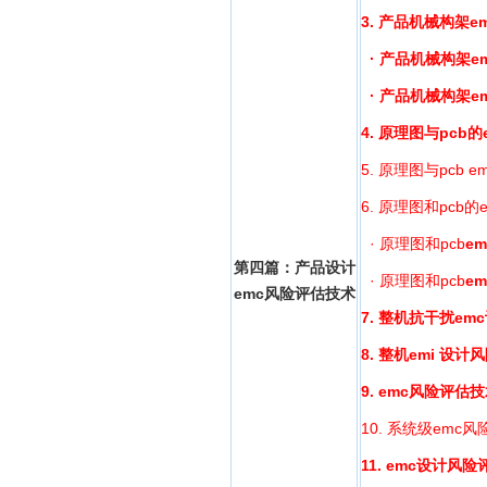
3.
产品机械构架e
·
产品机械构架e
·
产品机械构架e
4.
原理图与
pcb
的
5. 原理图与pc
6. 原理图和pcb
· 原理图和pcb
e
第四篇：产品设计
· 原理图和pcb
e
emc风险评估技术
7.
整机抗干扰em
8.
整机
emi
设计风
9.
emc
风险评估技
10. 系统级emc
11.
emc
设计风险